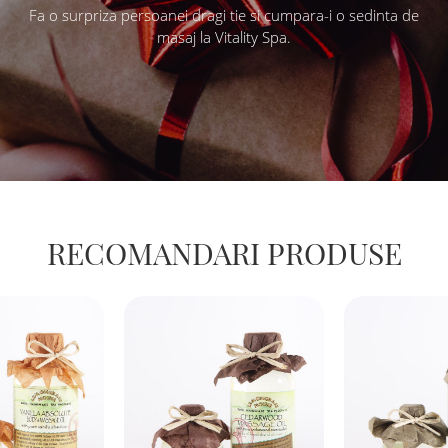
Fa o surpriza persoanei dragi tie si cumpara-i o sedinta de
masaj la Vitality Spa.
RECOMANDARI PRODUSE