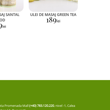
SAJ SANTAL
ULEI DE MASAJ GREEN TEA
189
OD
lei
9
lei
cinta Promenada Mall
(+40) 783.120.220
, nivel -1, Calea