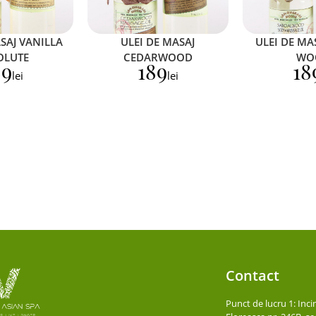
SAJ VANILLA
ULEI DE MASAJ
ULEI DE MA
OLUTE
CEDARWOOD
WO
89
189
18
lei
lei
Contact
Punct de lucru 1: In