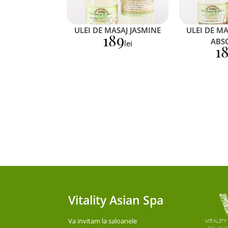
ULEI DE MASAJ JASMINE
ULEI DE MA
189
ABS
lei
1
Vitality Asian Spa
Va invitam la saloanele