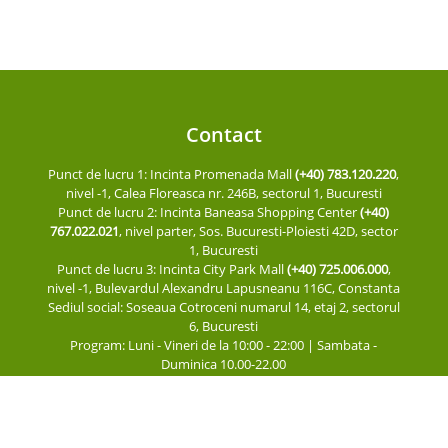
Contact
Punct de lucru 1: Incinta Promenada Mall
(+40) 783.120.220
,
nivel -1, Calea Floreasca nr. 246B, sectorul 1, Bucuresti
Punct de lucru 2: Incinta Baneasa Shopping Center
(+40)
767.022.021
, nivel parter, Sos. Bucuresti-Ploiesti 42D, sector
1, Bucuresti
Punct de lucru 3: Incinta City Park Mall
(+40) 725.006.000
,
nivel -1, Bulevardul Alexandru Lapusneanu 116C, Constanta
Sediul social: Soseaua Cotroceni numarul 14, etaj 2, sectorul
6, Bucuresti
Program: Luni - Vineri de la 10:00 - 22:00 | Sambata -
Duminica 10.00-22.00
Programarile se fac direct din contul dvs.
Politica de retur
Politica de confidentialitate
|
Termeni si conditii
|
Cookies